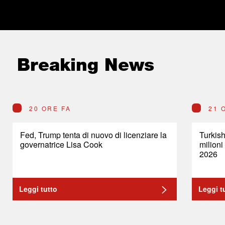
Breaking News
20 ORE FA
21 
Fed, Trump tenta di nuovo di licenziare la
Turkish
governatrice Lisa Cook
milioni
2026
Leggi tutto
Leggi t