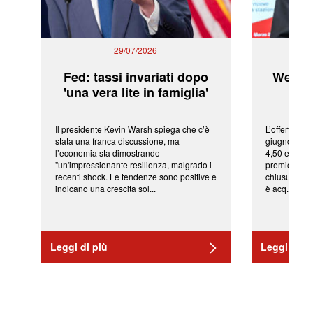
29/07/2026
Fed: tassi invariati dopo
WeBuil
'una vera lite in famiglia'
sor
Il presidente Kevin Warsh spiega che c’è
L’offerta arr
stata una franca discussione, ma
giugno da Ic
l’economia sta dimostrando
4,50 euro pe
"un'impressionante resilienza, malgrado i
premio di qu
recenti shock. Le tendenze sono positive e
chiusura del
indicano una crescita sol...
è acq...
Leggi di più
Leggi di pi