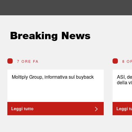
Breaking News
7 ORE FA
8 O
Moltiply Group, informativa sul buyback
ASI, de
della v
Leggi tutto
Leggi t