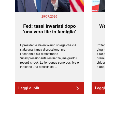
29/07/2026
Fed: tassi invariati dopo
WeBuil
'una vera lite in famiglia'
sor
Il presidente Kevin Warsh spiega che c’è
L’offerta arr
stata una franca discussione, ma
giugno da Ic
l’economia sta dimostrando
4,50 euro pe
"un'impressionante resilienza, malgrado i
premio di qu
recenti shock. Le tendenze sono positive e
chiusura del
indicano una crescita sol...
è acq...
Leggi di più
Leggi di pi