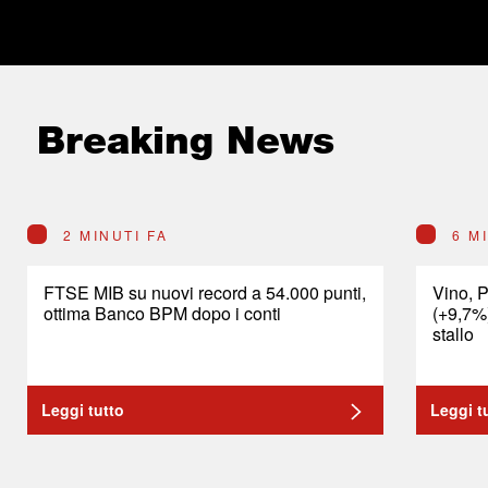
Breaking News
2 MINUTI FA
6 M
FTSE MIB su nuovi record a 54.000 punti,
Vino, P
ottima Banco BPM dopo i conti
(+9,7%
stallo
Leggi tutto
Leggi t