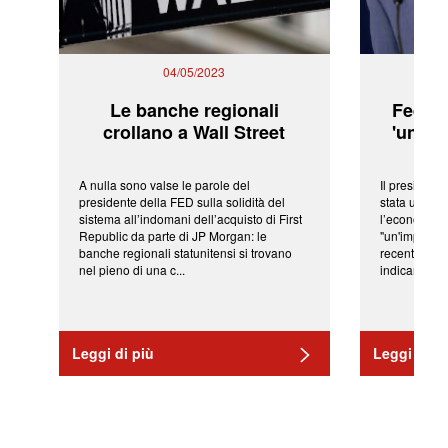
04/05/2023
Le banche regionali
Fed: t
crollano a Wall Street
'una ve
A nulla sono valse le parole del
Il president
presidente della FED sulla solidità del
stata una fr
sistema all’indomani dell’acquisto di First
l’economia 
Republic da parte di JP Morgan: le
"un'impressi
banche regionali statunitensi si trovano
recenti shoc
nel pieno di una c...
indicano una 
Leggi di più
Leggi di pi