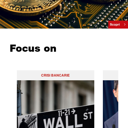
Focus on
CRISI BANCARIE
PO