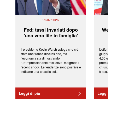
29/07/2026
Fed: tassi invariati dopo
WeBuil
'una vera lite in famiglia'
sor
Il presidente Kevin Warsh spiega che c’è
L’offerta arr
stata una franca discussione, ma
giugno da Ic
l’economia sta dimostrando
4,50 euro pe
"un'impressionante resilienza, malgrado i
premio di qu
recenti shock. Le tendenze sono positive e
chiusura del
indicano una crescita sol...
è acq...
Leggi di più
Leggi di pi