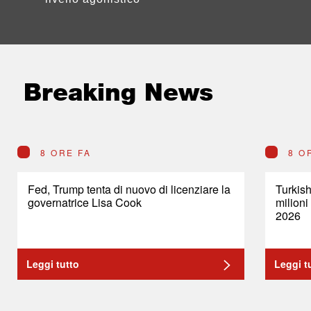
Breaking News
8 ORE FA
8 O
Fed, Trump tenta di nuovo di licenziare la
Turkish
governatrice Lisa Cook
milioni
2026
Leggi tutto
Leggi t