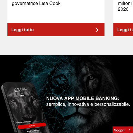
governatrice Lisa Cook
milioni
2026
Leggi tutto
Leggi t