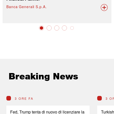
Banca Generali S.p.A.
Breaking News
3 ORE FA
3 O
Fed, Trump tenta di nuovo di licenziare la
Turkish