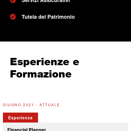
Tutela del Patrimonio
Esperienze e
Formazione
GIUGNO 2021 - ATTUALE
2
Esperienza
Financial Planner