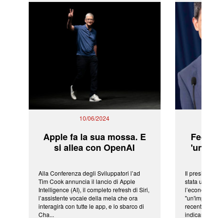
10/06/2024
Apple fa la sua mossa. E
Fed: t
si allea con OpenAI
'una ve
Alla Conferenza degli Sviluppatori l’ad
Il president
Tim Cook annuncia il lancio di Apple
stata una fr
Intelligence (AI), il completo refresh di Siri,
l’economia 
l’assistente vocale della mela che ora
"un'impressi
interagirà con tutte le app, e lo sbarco di
recenti shoc
Cha...
indicano una 