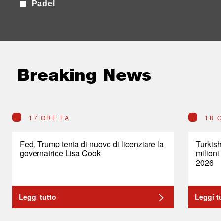
Padel
Breaking News
17 ORE FA
18 
Fed, Trump tenta di nuovo di licenziare la
Turkish
governatrice Lisa Cook
milioni
2026
Leggi tutto
Leggi t