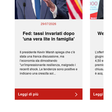
29/07/2026
Fed: tassi invariati dopo
WeBuil
'una vera lite in famiglia'
sor
Il presidente Kevin Warsh spiega che c’è
L’offerta arr
stata una franca discussione, ma
giugno da Ic
l’economia sta dimostrando
4,50 euro pe
"un'impressionante resilienza, malgrado i
premio di qu
recenti shock. Le tendenze sono positive e
chiusura del
indicano una crescita sol...
è acq...
Leggi di più
Leggi di pi