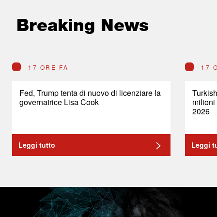
Breaking News
17 ORE FA
17 
Fed, Trump tenta di nuovo di licenziare la
Turkish
governatrice Lisa Cook
milioni
2026
Leggi tutto
Leggi t