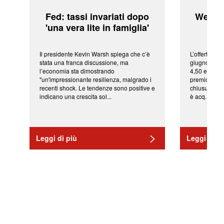
Fed: tassi invariati dopo
WeBuil
'una vera lite in famiglia'
sor
Il presidente Kevin Warsh spiega che c’è
L’offerta arr
stata una franca discussione, ma
giugno da Ic
l’economia sta dimostrando
4,50 euro pe
"un'impressionante resilienza, malgrado i
premio di qu
recenti shock. Le tendenze sono positive e
chiusura del
indicano una crescita sol...
è acq...
Leggi di più
Leggi di pi