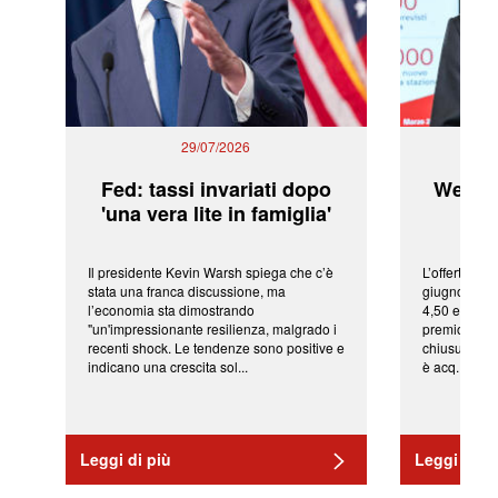
29/07/2026
Fed: tassi invariati dopo
WeBuil
'una vera lite in famiglia'
sor
Il presidente Kevin Warsh spiega che c’è
L’offerta arr
stata una franca discussione, ma
giugno da Ic
l’economia sta dimostrando
4,50 euro pe
"un'impressionante resilienza, malgrado i
premio di qu
recenti shock. Le tendenze sono positive e
chiusura del
indicano una crescita sol...
è acq...
Leggi di più
Leggi di pi