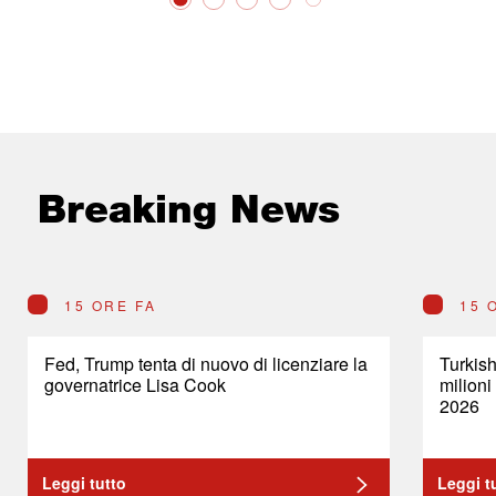
Breaking News
15 ORE FA
15 
Fed, Trump tenta di nuovo di licenziare la
Turkish
governatrice Lisa Cook
milioni
2026
Leggi tutto
Leggi t