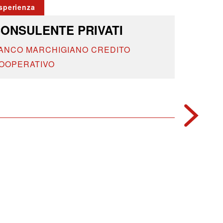
sperienza
ONSULENTE PRIVATI
ANCO MARCHIGIANO CREDITO
OOPERATIVO
2012
Formazio
LAURE
ECONO
INTER
UNIVERS