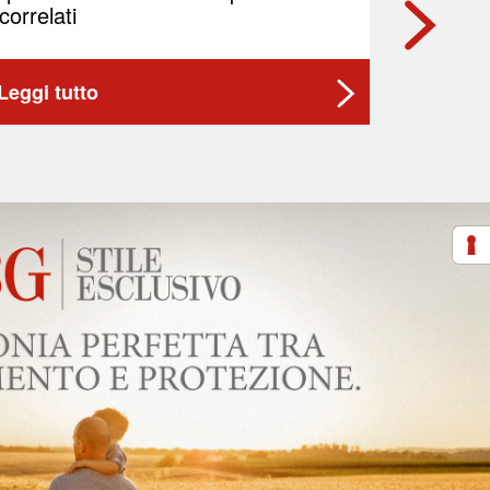
correlati
Leggi tutto
Leggi t