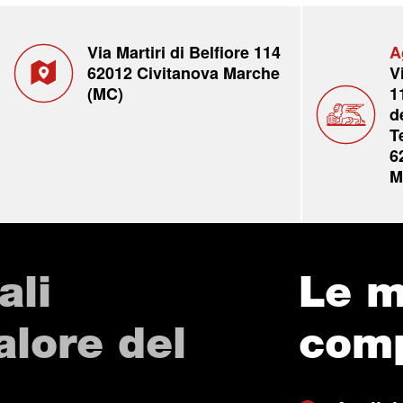
Via Martiri di Belfiore 114
A
62012 Civitanova Marche
V
(MC)
1
d
T
6
M
ali
Le m
valore del
com