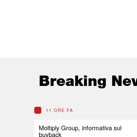
Breaking Ne
11 ORE FA
Moltiply Group, informativa sul
buyback