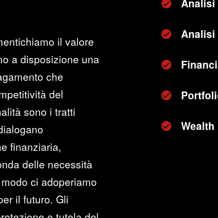
Analisi
Analisi 
entichiamo il valore
mo a disposizione una
Financi
 pagamento che
petitività del
Portfo
lità sono i tratti
Wealth
 dialogano
e finanziaria,
conda delle necessità
sso modo ci adoperiamo
r il futuro. Gli
protezione e tutela del