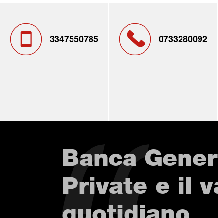
3347550785
0733280092
Banca Gener
Private e il 
quotidiano