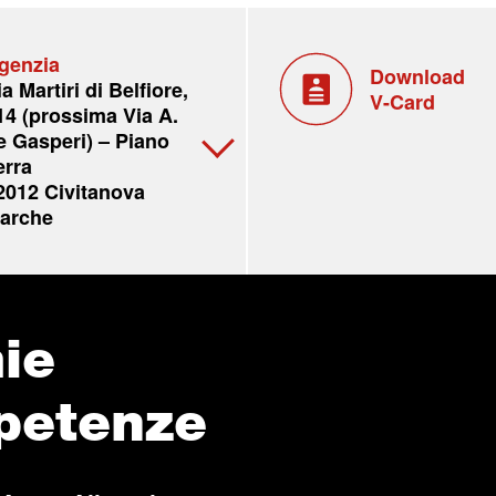
genzia
Download
ia Martiri di Belfiore,
V-Card
14 (prossima Via A.
e Gasperi) – Piano
erra
2012 Civitanova
arche
ie
petenze