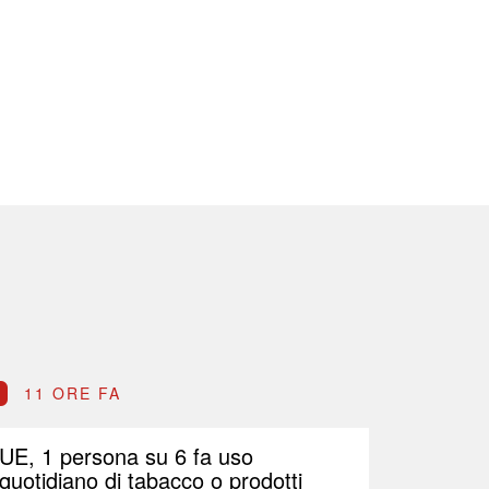
MARCHE
11 ORE FA
11 O
UE, 1 persona su 6 fa uso
Indel B
quotidiano di tabacco o prodotti
di azio