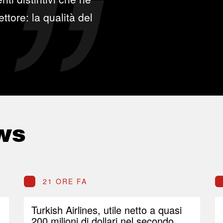
ttore: la qualità del
ws
21 ORE FA
Turkish Airlines, utile netto a quasi
200 milioni di dollari nel secondo