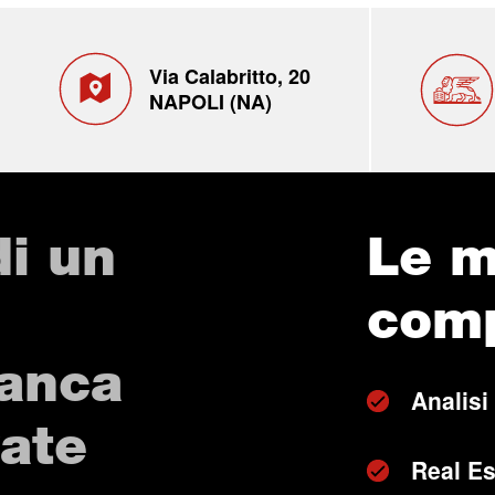
Via Calabritto, 20
NAPOLI (NA)
di un
Le m
com
Banca
Analisi
vate
Real Es