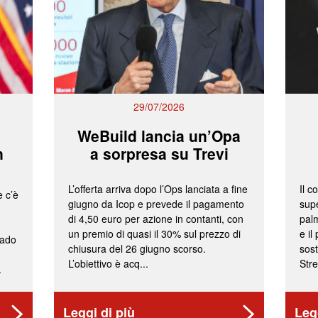
29/07/2026
WeBuild lancia un’Opa
n
a sorpresa su Trevi
L’offerta arriva dopo l’Ops lanciata a fine
Il c
e c’è
giugno da Icop e prevede il pagamento
supe
di 4,50 euro per azione in contanti, con
palm
un premio di quasi il 30% sul prezzo di
e il
rado
chiusura del 26 giugno scorso.
sost
L’obiettivo è acq...
Stre
.
Leggi di più
Leg