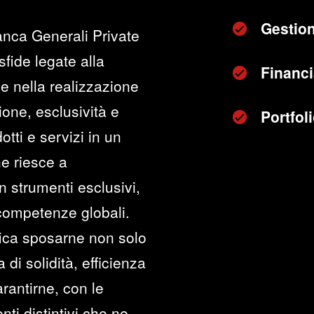
Gestion
anca Generali Private
sfide legate alla
Financi
e nella realizzazione
zione, esclusività e
Portfo
otti e servizi in un
he riesce a
n strumenti esclusivi,
 competenze globali.
fica sposarne non solo
di solidità, efficienza
rantirne, con le
ti distintivi che ne