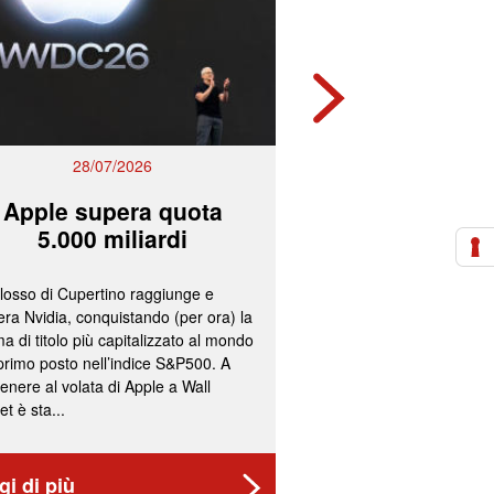
28/07/2026
27/07/2
Apple supera quota
Mps e Ban
5.000 miliardi
lavorano all
olosso di Cupertino raggiunge e
L’ipotesi più accreditata
ra Nvidia, conquistando (per ora) la
un’operazione concorda
a di titolo più capitalizzato al mondo
fissazione del concamb
 primo posto nell’indice S&P500. A
cash per gli azionisti di
enere al volata di Apple a Wall
convocazione nelle pr
et è sta...
delle assemblee straord
gi di più
Leggi di più