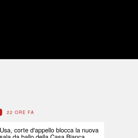
22 ORE FA
22 O
Usa, corte d'appello blocca la nuova
Petrolio
sala da ballo della Casa Bianca
Brent p