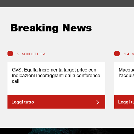
Breaking News
2 MINUTI FA
14 
GVS, Equita incrementa target price con
Macqua
indicazioni incoraggianti dalla conference
l'acqui
call
Leggi tutto
Leggi t