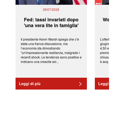
29/07/2026
Fed: tassi invariati dopo
WeBuil
'una vera lite in famiglia'
sor
Il presidente Kevin Warsh spiega che c’è
L’offerta arr
stata una franca discussione, ma
giugno da Ic
l’economia sta dimostrando
4,50 euro pe
"un'impressionante resilienza, malgrado i
premio di qu
recenti shock. Le tendenze sono positive e
chiusura del
indicano una crescita sol...
è acq...
Leggi di più
Leggi di pi