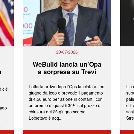
29/07/2026
WeBuild lancia un’Opa
n
a sorpresa su Trevi
L’offerta arriva dopo l’Ops lanciata a fine
Il c
e c’è
giugno da Icop e prevede il pagamento
supe
di 4,50 euro per azione in contanti, con
palm
un premio di quasi il 30% sul prezzo di
e il
rado
chiusura del 26 giugno scorso.
sost
L’obiettivo è acq...
Stre
.