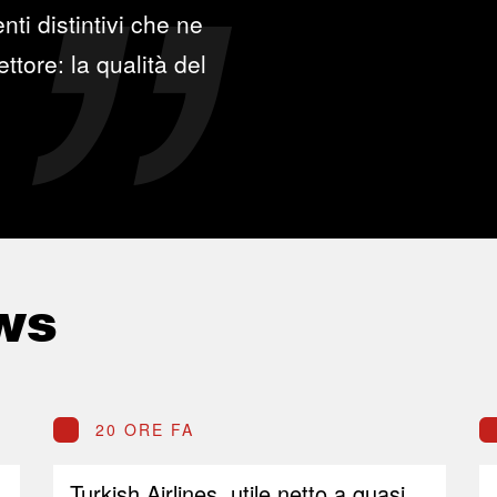
ti distintivi che ne
ttore: la qualità del
ws
20 ORE FA
Turkish Airlines, utile netto a quasi