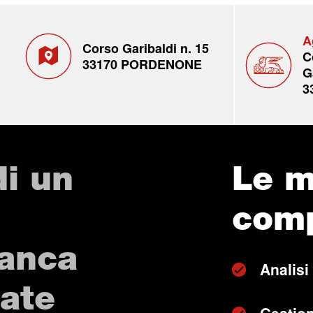
A
Corso Garibaldi n. 15
C
33170 PORDENONE
G
3
di un
Le m
com
Banca
Analisi
vate