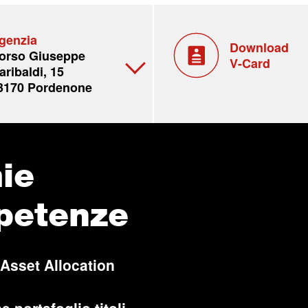
genzia
Download
orso Giuseppe
V-Card
aribaldi, 15
3170 Pordenone
ie
petenze
 Asset Allocation