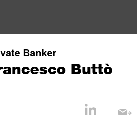
ivate Banker
rancesco Buttò