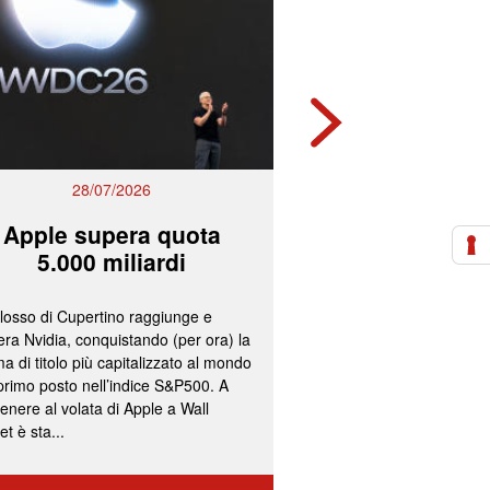
28/07/2026
27/07/2
Apple supera quota
Mps e Ban
5.000 miliardi
lavorano all
olosso di Cupertino raggiunge e
L’ipotesi più accreditata
ra Nvidia, conquistando (per ora) la
un’operazione concorda
a di titolo più capitalizzato al mondo
fissazione del concamb
 primo posto nell’indice S&P500. A
cash per gli azionisti di
enere al volata di Apple a Wall
convocazione nelle pr
et è sta...
delle assemblee straord