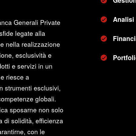
Gestion
Analisi 
anca Generali Private
sfide legate alla
Financi
e nella realizzazione
zione, esclusività e
Portfo
otti e servizi in un
he riesce a
n strumenti esclusivi,
 competenze globali.
fica sposarne non solo
di solidità, efficienza
rantirne, con le