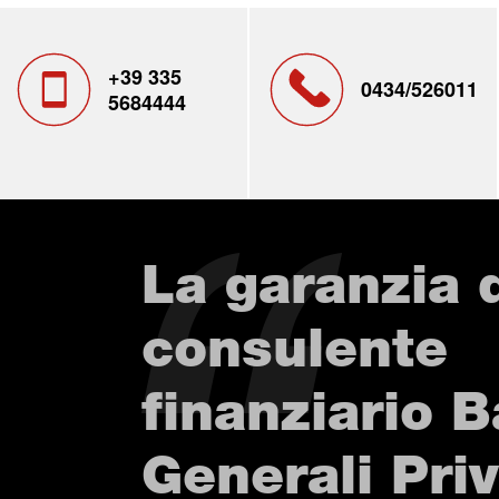
+39 335
0434/526011
5684444
La garanzia 
consulente
finanziario 
Generali Pri