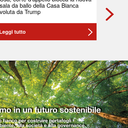
sala da ballo della Casa Bianca
Brent p
voluta da Trump
Leggi tutto
Leggi t