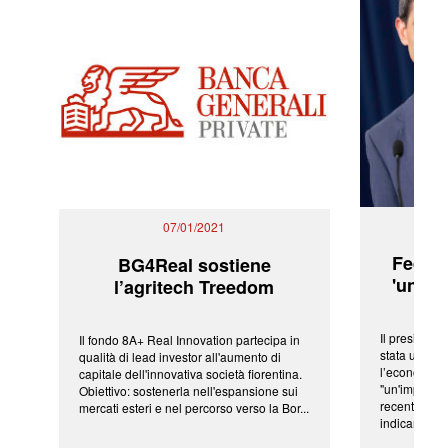
07/01/2021
Fed: t
BG4Real sostiene
'una ve
l’agritech Treedom
Il president
Il fondo 8A+ Real Innovation partecipa in
stata una fr
qualità di lead investor all'aumento di
l’economia 
capitale dell'innovativa società fiorentina.
"un'impressi
Obiettivo: sostenerla nell'espansione sui
recenti shoc
mercati esteri e nel percorso verso la Bor...
indicano una 