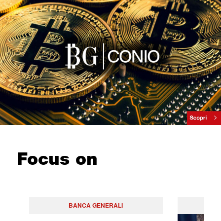
Focus on
BANCA GENERALI
PO