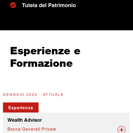
Tutela del Patrimonio
Esperienze e
Formazione
GENNAIO 2020 - ATTUALE
N
Esperienza
Wealth Advisor
Banca Generali Private