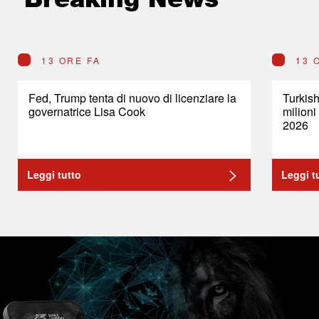
13 ORE FA
13 
Fed, Trump tenta di nuovo di licenziare la
Turkish
governatrice Lisa Cook
milioni
2026
Leggi tutto
Leggi t