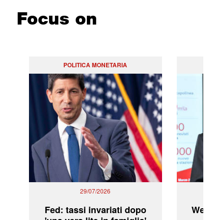
Focus on
POLITICA MONETARIA
29/07/2026
Fed: tassi invariati dopo
WeBuil