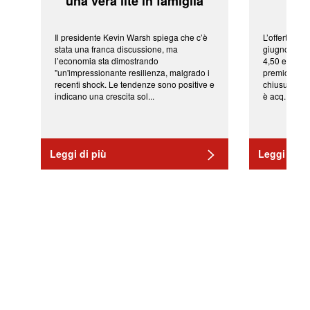
'una vera lite in famiglia'
sor
Il presidente Kevin Warsh spiega che c’è
L’offerta arr
stata una franca discussione, ma
giugno da Ic
l’economia sta dimostrando
4,50 euro pe
"un'impressionante resilienza, malgrado i
premio di qu
recenti shock. Le tendenze sono positive e
chiusura del
indicano una crescita sol...
è acq...
Leggi di più
Leggi di pi