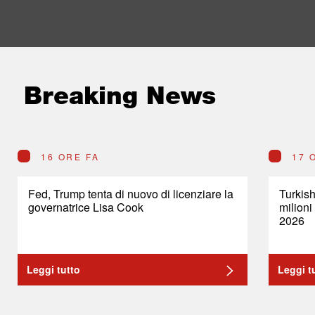
Breaking News
16 ORE FA
17 
Fed, Trump tenta di nuovo di licenziare la
Turkish
governatrice Lisa Cook
milioni
2026
Leggi tutto
Leggi t