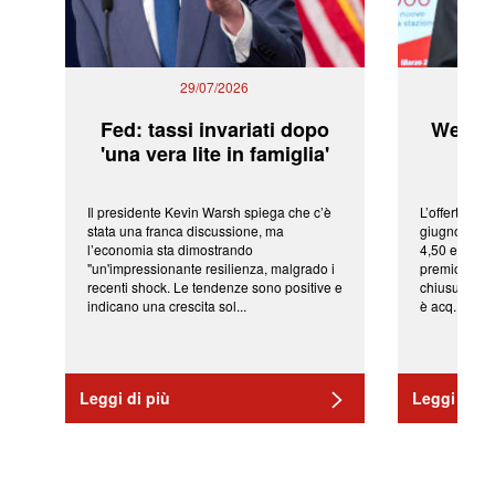
29/07/2026
Fed: tassi invariati dopo
WeBuil
'una vera lite in famiglia'
sor
Il presidente Kevin Warsh spiega che c’è
L’offerta arr
stata una franca discussione, ma
giugno da Ic
l’economia sta dimostrando
4,50 euro pe
"un'impressionante resilienza, malgrado i
premio di qu
recenti shock. Le tendenze sono positive e
chiusura del
indicano una crescita sol...
è acq...
Leggi di più
Leggi di pi