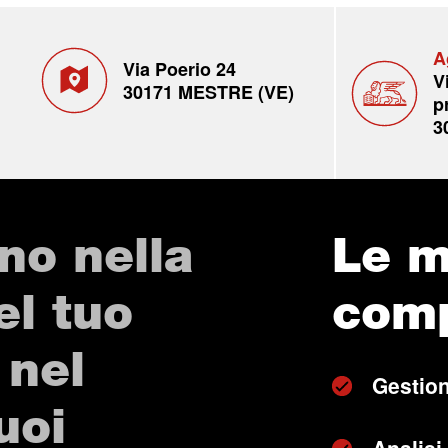
A
Via Poerio 24
V
30171 MESTRE (VE)
p
3
no nella
Le m
el tuo
com
 nel
Gestion
uoi