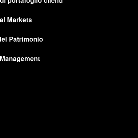
di portafoglio clienti
al Markets
del Patrimonio
 Management