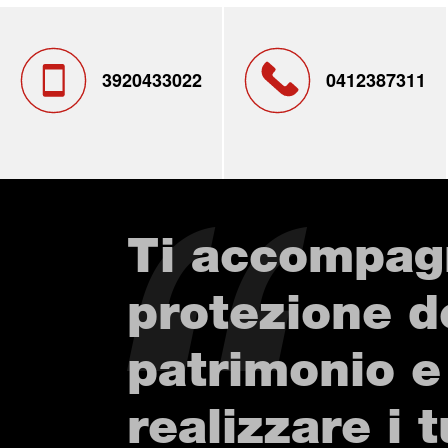
3920433022
0412387311
Ti accompag
protezione d
patrimonio e
realizzare i t