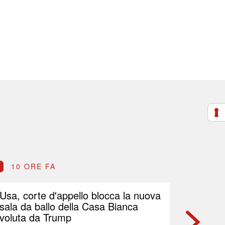
10 ORE FA
10 O
Usa, corte d'appello blocca la nuova
Petrolio
sala da ballo della Casa Bianca
Brent p
voluta da Trump