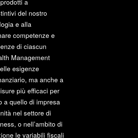
prodotti a
intivi del nostro
logia e alla
cinare competenze e
genze di ciascun
Wealth Management
delle esigenze
inanziario, ma anche a
sure più efficaci per
 o a quello di impresa
ità nel settore di
iness, o nell’ambito di
one le variabili fiscali