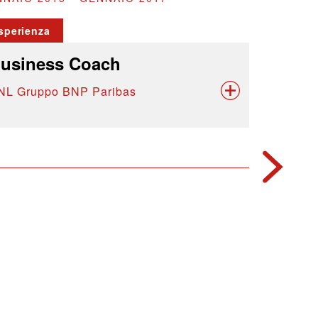
sperienza
usiness Coach
NL Gruppo BNP Paribas
OTTOBRE 2
Esperienz
Respon
Soluti
BNL Grup