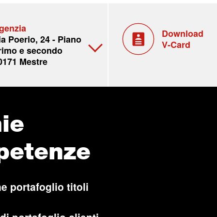
genzia
Download
ia Poerio, 24 - Piano
V-Card
rimo e secondo
0171 Mestre
ie
petenze
e portafoglio titoli