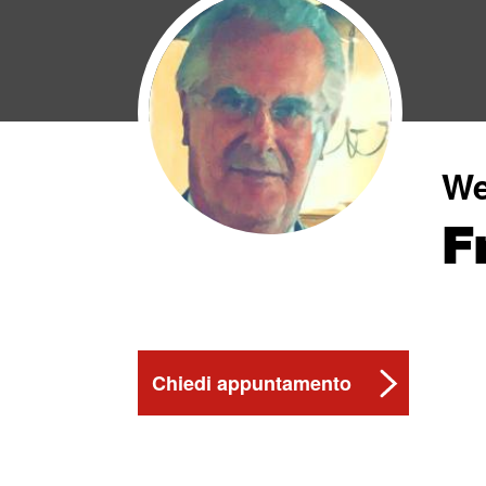
We
F
Chiedi appuntamento