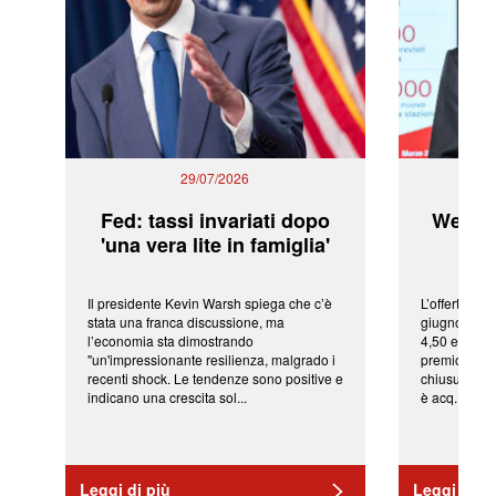
29/07/2026
Fed: tassi invariati dopo
WeBuil
'una vera lite in famiglia'
sor
Il presidente Kevin Warsh spiega che c’è
L’offerta arr
stata una franca discussione, ma
giugno da Ic
l’economia sta dimostrando
4,50 euro pe
"un'impressionante resilienza, malgrado i
premio di qu
recenti shock. Le tendenze sono positive e
chiusura del
indicano una crescita sol...
è acq...
Leggi di più
Leggi di pi