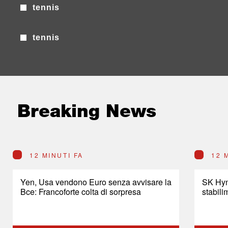
tennis
tennis
Breaking News
12 MINUTI FA
12 
Yen, Usa vendono Euro senza avvisare la
SK Hyni
Bce: Francoforte colta di sorpresa
stabil