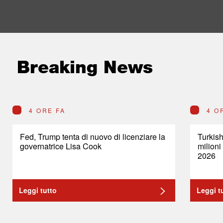
Breaking News
4 ORE FA
4 O
Fed, Trump tenta di nuovo di licenziare la
Turkish
governatrice Lisa Cook
milioni
2026
Leggi tutto
Leggi t