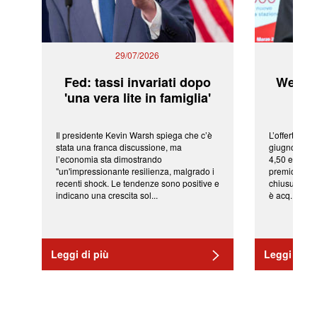
29/07/2026
Fed: tassi invariati dopo
WeBuil
'una vera lite in famiglia'
sor
Il presidente Kevin Warsh spiega che c’è
L’offerta arr
stata una franca discussione, ma
giugno da Ic
l’economia sta dimostrando
4,50 euro pe
"un'impressionante resilienza, malgrado i
premio di qu
recenti shock. Le tendenze sono positive e
chiusura del
indicano una crescita sol...
è acq...
Leggi di più
Leggi di pi