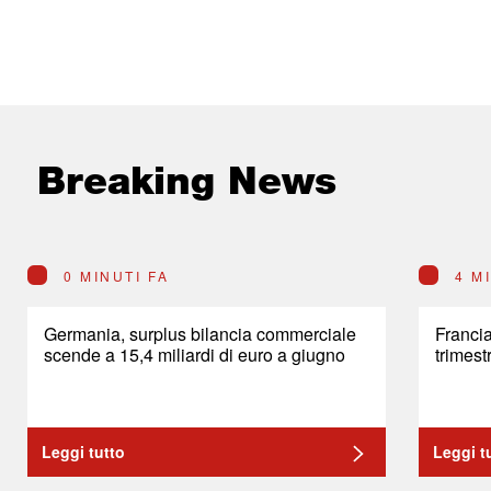
Breaking News
0 MINUTI FA
4 M
Germania, surplus bilancia commerciale
Franci
scende a 15,4 miliardi di euro a giugno
trimest
Leggi tutto
Leggi t