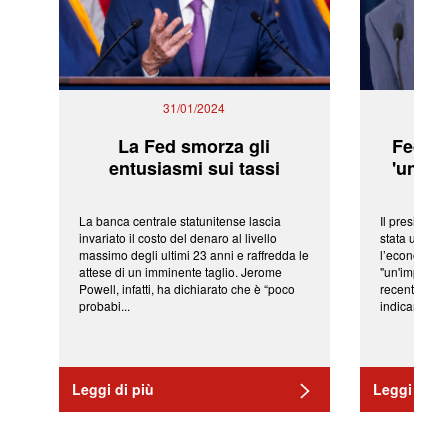
31/01/2024
La Fed smorza gli
Fed: t
entusiasmi sui tassi
'una ve
La banca centrale statunitense lascia
Il president
invariato il costo del denaro al livello
stata una fr
massimo degli ultimi 23 anni e raffredda le
l’economia 
attese di un imminente taglio. Jerome
"un'impressi
Powell, infatti, ha dichiarato che è “poco
recenti shoc
probabi...
indicano una 
Leggi di più
Leggi di pi