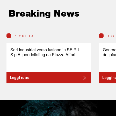
Breaking News
1 ORE FA
1 O
Seri Industrial verso fusione in SE.R.I.
General
S.p.A. per delisting da Piazza Affari
del pia
Leggi tutto
Leggi t