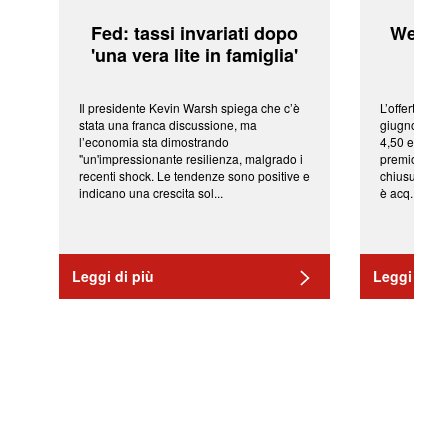
Fed: tassi invariati dopo
WeBuil
'una vera lite in famiglia'
sor
Il presidente Kevin Warsh spiega che c’è
L’offerta arr
stata una franca discussione, ma
giugno da Ic
l’economia sta dimostrando
4,50 euro pe
"un'impressionante resilienza, malgrado i
premio di qu
recenti shock. Le tendenze sono positive e
chiusura del
indicano una crescita sol...
è acq...
Leggi di più
Leggi di pi