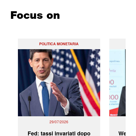
Focus on
POLITICA MONETARIA
29/07/2026
Fed: tassi invariati dopo
WeBuil