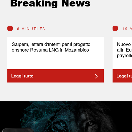
Breaking News
6 MINUTI FA
19 
Saipem, lettera d'intenti per il progetto
Nuovo s
onshore Rovuma LNG in Mozambico
altri E
payroll
Leggi tutto
Leggi t