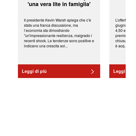
'una vera lite in famiglia'
sor
Il presidente Kevin Warsh spiega che c’è
L’offerta arr
stata una franca discussione, ma
giugno da Ic
l’economia sta dimostrando
4,50 euro pe
"un'impressionante resilienza, malgrado i
premio di qu
recenti shock. Le tendenze sono positive e
chiusura del
indicano una crescita sol...
è acq...
Leggi di più
Leggi di pi