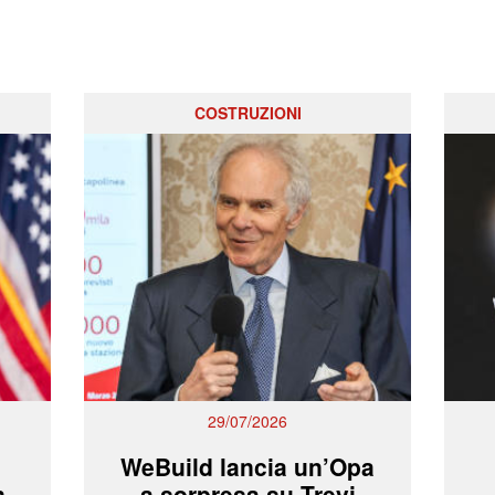
COSTRUZIONI
29/07/2026
WeBuild lancia un’Opa
n
a sorpresa su Trevi