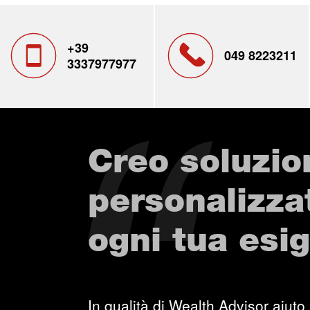
+39
049 8223211
3337977977
Creo soluzio
personalizza
ogni tua esi
In qualità di Wealth Advisor aiuto i