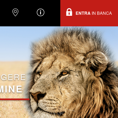
ENTRA
IN BANCA
O
DOVE TROVARCI
INFORMAZIONI
GGERE
MINE