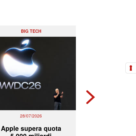
BIG TECH
RISIKO BAN
28/07/2026
27/07/2
Apple supera quota
Mps e Ban
5.000 miliardi
lavorano all