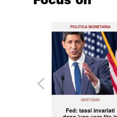
POLITICA MONETARIA
29/07/2026
Fed: tassi invariati
dopo 'una vera lite i