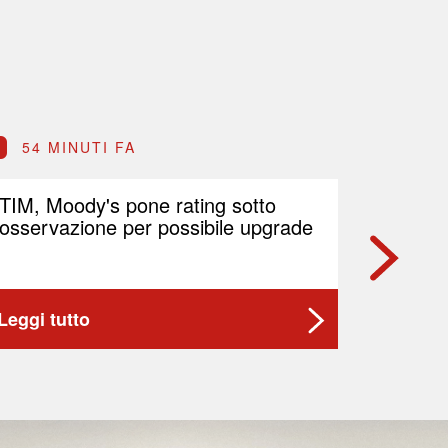
54 MINUTI FA
59 M
TIM, Moody's pone rating sotto
Il petr
osservazione per possibile upgrade
preoccu
Medior
Leggi tutto
Leggi t