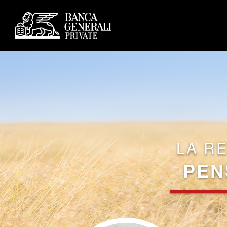
LA R
PEN