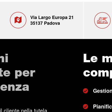
Via Largo Europa 21
35137 Padova
ni
Le m
te per
com
genza
Gestion
Pianifi
l cliente nella tutela