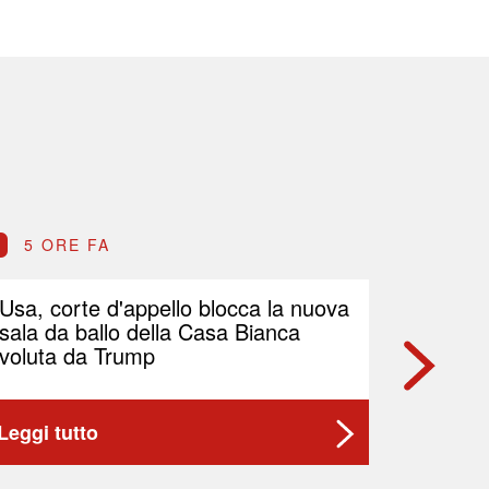
5 ORE FA
5 OR
Usa, corte d'appello blocca la nuova
Petrolio
sala da ballo della Casa Bianca
Brent p
voluta da Trump
Leggi tutto
Leggi t