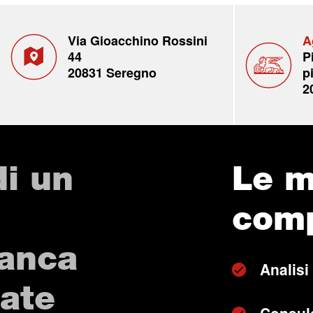
Via Gioacchino Rossini
A
44
P
20831 Seregno
p
2
di un
Le m
com
Banca
Analisi 
vate