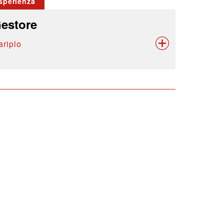
sperienza
estore
ariplo