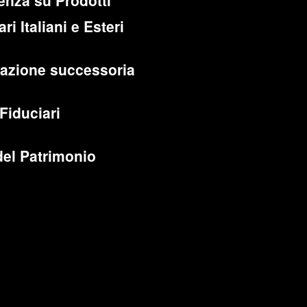
enza su Prodotti
ri Italiani e Esteri
cazione successoria
 Fiduciari
del Patrimonio