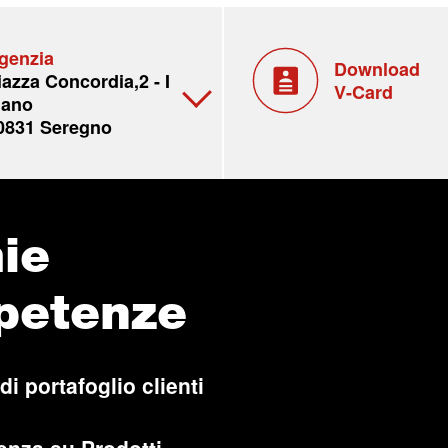
genzia
Download
iazza Concordia,2 - I
V-Card
iano
0831 Seregno
ie
petenze
di portafoglio clienti