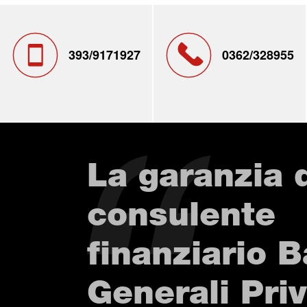
393/9171927
0362/328955
La garanzia 
consulente
finanziario 
Generali Pri