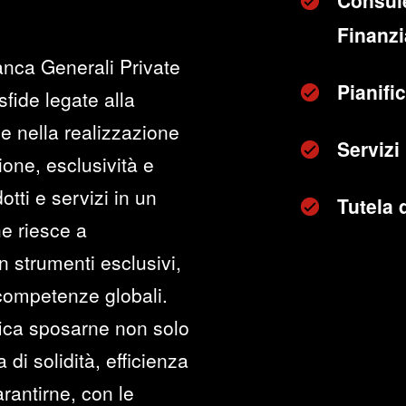
Consul
Finanzia
anca Generali Private
Pianifi
sfide legate alla
e nella realizzazione
Servizi
zione, esclusività e
otti e servizi in un
Tutela 
he riesce a
n strumenti esclusivi,
 competenze globali.
fica sposarne non solo
di solidità, efficienza
rantirne, con le