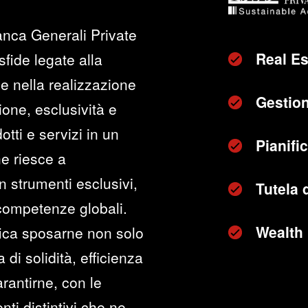
anca Generali Private
Real Es
sfide legate alla
e nella realizzazione
Gestion
zione, esclusività e
otti e servizi in un
Pianifi
he riesce a
n strumenti esclusivi,
Tutela 
 competenze globali.
Wealth
fica sposarne non solo
di solidità, efficienza
rantirne, con le
ti distintivi che ne