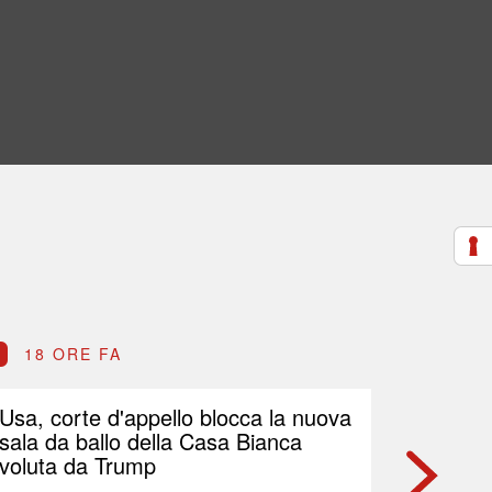
18 ORE FA
18 O
Usa, corte d'appello blocca la nuova
Petrolio
sala da ballo della Casa Bianca
Brent p
voluta da Trump