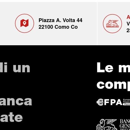
A
Piazza A. Volta 44
V
22100 Como Co
2
di un
Le m
com
Banca
vate