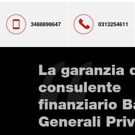
3488898647
0313254611
La garanzia 
consulente
finanziario 
Generali Pri