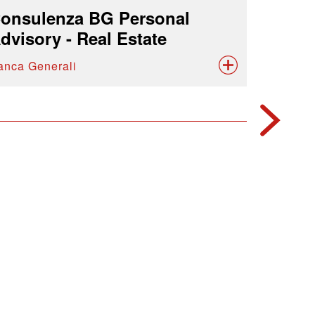
onsulenza BG Personal
dvisory - Real Estate
anca Generali
2015
Formazio
Volunt
Banca Ge