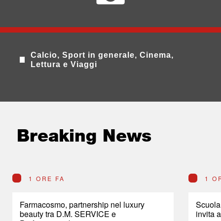
Calcio, Sport in generale, Cinema,
Lettura e Viaggi
Breaking News
1 ORE FA
1 O
Farmacosmo, partnership nel luxury
Scuola,
beauty tra D.M. SERVICE e
invita 