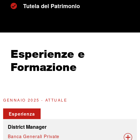
Tutela del Patrimonio
Esperienze e
Formazione
GENNAIO 2025 - ATTUALE
A
Esperienza
District Manager
Banca Generali Private