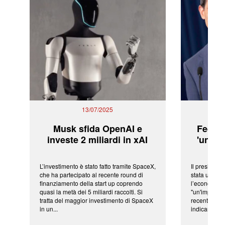
13/07/2025
Musk sfida OpenAI e
Fed: t
investe 2 miliardi in xAI
'una ve
L’investimento è stato fatto tramite SpaceX,
Il president
che ha partecipato al recente round di
stata una fr
finanziamento della start up coprendo
l’economia 
quasi la metà dei 5 miliardi raccolti. Si
"un'impressi
tratta del maggior investimento di SpaceX
recenti shoc
in un...
indicano una 