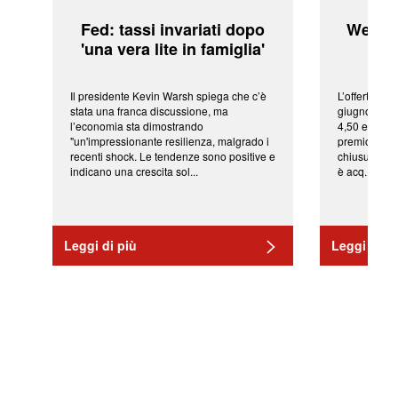
Fed: tassi invariati dopo
WeBuil
'una vera lite in famiglia'
sor
Il presidente Kevin Warsh spiega che c’è
L’offerta arr
stata una franca discussione, ma
giugno da Ic
l’economia sta dimostrando
4,50 euro pe
"un'impressionante resilienza, malgrado i
premio di qu
recenti shock. Le tendenze sono positive e
chiusura del
indicano una crescita sol...
è acq...
Leggi di più
Leggi di pi