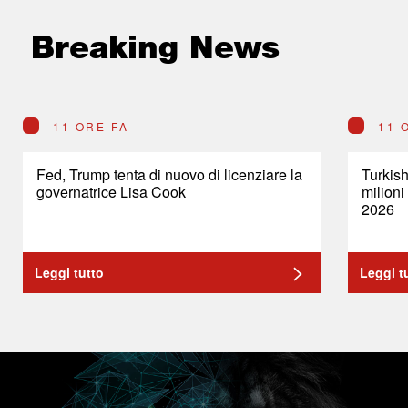
Breaking News
11 ORE FA
11 
Fed, Trump tenta di nuovo di licenziare la
Turkish
governatrice Lisa Cook
milioni
2026
Leggi tutto
Leggi t