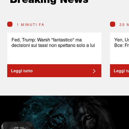
1 MINUTI FA
20 
Fed, Trump: Warsh "fantastico" ma
Yen, U
decisioni sui tassi non spettano solo a lui
Bce: Fr
Leggi tutto
Leggi t