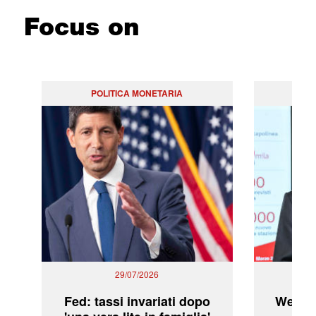
Focus on
POLITICA MONETARIA
29/07/2026
Fed: tassi invariati dopo
WeBuil