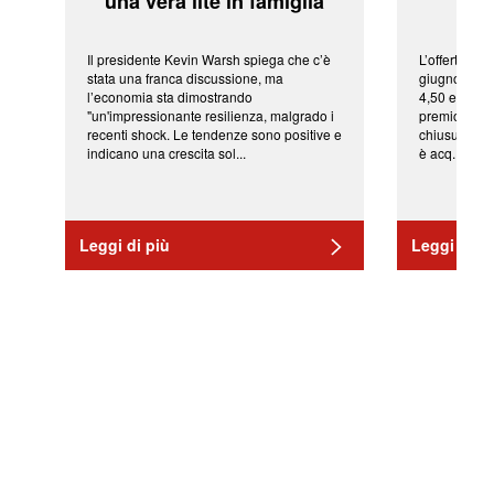
'una vera lite in famiglia'
sor
Il presidente Kevin Warsh spiega che c’è
L’offerta arr
stata una franca discussione, ma
giugno da Ic
l’economia sta dimostrando
4,50 euro pe
"un'impressionante resilienza, malgrado i
premio di qu
recenti shock. Le tendenze sono positive e
chiusura del
indicano una crescita sol...
è acq...
Leggi di più
Leggi di pi