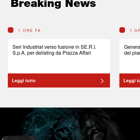
Breaking News
1 ORE FA
1 O
Seri Industrial verso fusione in SE.R.I.
General
S.p.A. per delisting da Piazza Affari
del pia
Leggi tutto
Leggi t