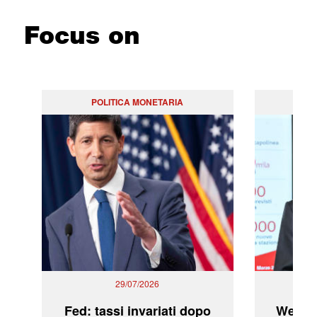
Focus on
POLITICA MONETARIA
29/07/2026
Fed: tassi invariati dopo
WeBuil