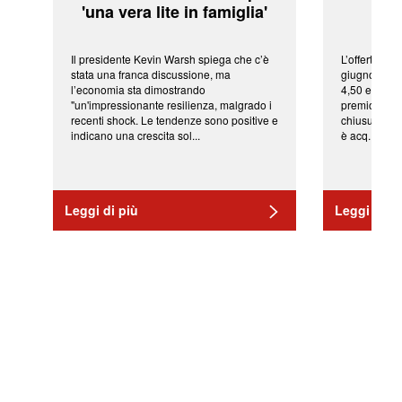
'una vera lite in famiglia'
sor
Il presidente Kevin Warsh spiega che c’è
L’offerta arr
stata una franca discussione, ma
giugno da Ic
l’economia sta dimostrando
4,50 euro pe
"un'impressionante resilienza, malgrado i
premio di qu
recenti shock. Le tendenze sono positive e
chiusura del
indicano una crescita sol...
è acq...
Leggi di più
Leggi di pi