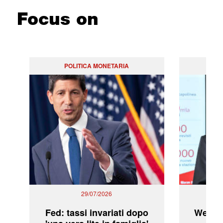
Focus on
POLITICA MONETARIA
29/07/2026
Fed: tassi invariati dopo
WeBuil