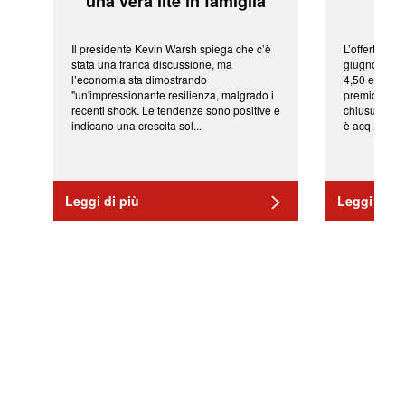
'una vera lite in famiglia'
sor
Il presidente Kevin Warsh spiega che c’è
L’offerta arr
stata una franca discussione, ma
giugno da Ic
l’economia sta dimostrando
4,50 euro pe
"un'impressionante resilienza, malgrado i
premio di qu
recenti shock. Le tendenze sono positive e
chiusura del
indicano una crescita sol...
è acq...
Leggi di più
Leggi di pi