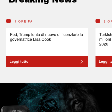
1 ORE FA
2 O
Fed, Trump tenta di nuovo di licenziare la
Turkish
governatrice Lisa Cook
milioni
2026
Leggi tutto
Leggi t