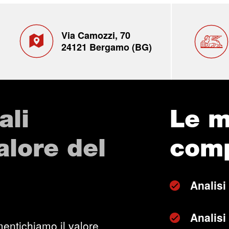
Via Camozzi, 70
24121 Bergamo (BG)
ali
Le m
valore del
com
Analisi
Analisi 
entichiamo il valore