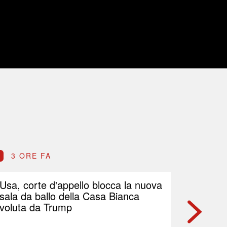
3 ORE FA
3 OR
Usa, corte d'appello blocca la nuova
Petrolio
sala da ballo della Casa Bianca
Brent p
voluta da Trump