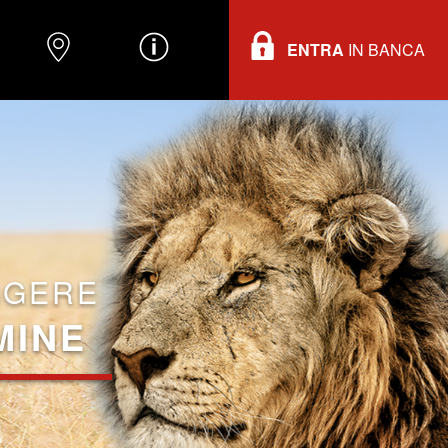
ENTRA
IN BANCA
O
DOVE TROVARCI
INFORMAZIONI
GGERE
MINE