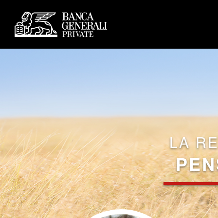
LA R
PEN