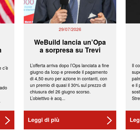
29/07/2026
WeBuild lancia un’Opa
n
a sorpresa su Trevi
L’offerta arriva dopo l’Ops lanciata a fine
Il c
e c’è
giugno da Icop e prevede il pagamento
supe
di 4,50 euro per azione in contanti, con
palm
un premio di quasi il 30% sul prezzo di
e il
rado
chiusura del 26 giugno scorso.
sost
L’obiettivo è acq...
Stre
.
Leggi di più
Leg