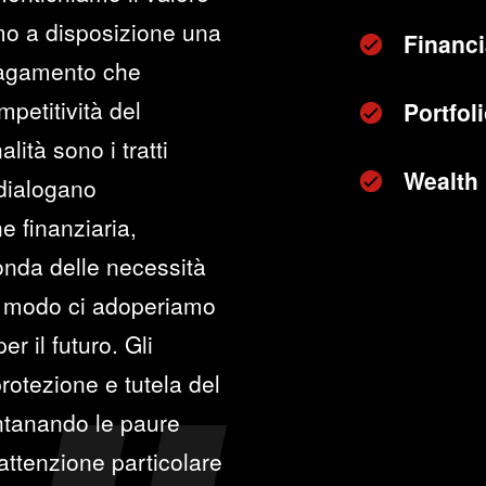
mo a disposizione una
Financi
 pagamento che
petitività del
Portfo
lità sono i tratti
Wealth
 dialogano
e finanziaria,
conda delle necessità
sso modo ci adoperiamo
r il futuro. Gli
protezione e tutela del
ontanando le paure
'attenzione particolare