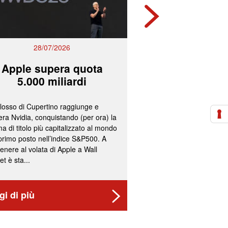
28/07/2026
27/07/2
Apple supera quota
Mps e Ban
5.000 miliardi
lavorano all
olosso di Cupertino raggiunge e
L’ipotesi più accreditata
ra Nvidia, conquistando (per ora) la
un’operazione concorda
a di titolo più capitalizzato al mondo
fissazione del concamb
 primo posto nell’indice S&P500. A
cash per gli azionisti di
enere al volata di Apple a Wall
convocazione nelle pr
et è sta...
delle assemblee straord
gi di più
Leggi di più