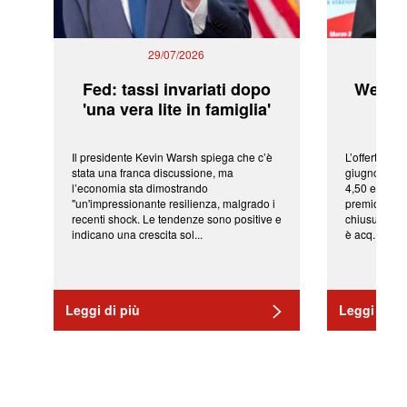
29/07/2026
Fed: tassi invariati dopo
WeBuil
'una vera lite in famiglia'
sor
Il presidente Kevin Warsh spiega che c’è
L’offerta arr
stata una franca discussione, ma
giugno da Ic
l’economia sta dimostrando
4,50 euro pe
"un'impressionante resilienza, malgrado i
premio di qu
recenti shock. Le tendenze sono positive e
chiusura del
indicano una crescita sol...
è acq...
Leggi di più
Leggi di pi