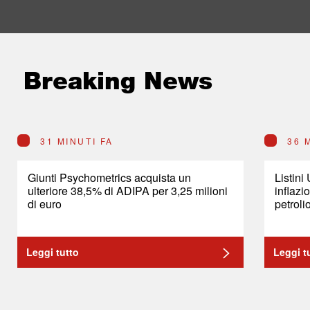
Breaking News
31 MINUTI FA
36 
Giunti Psychometrics acquista un
Listini
ulteriore 38,5% di ADIPA per 3,25 milioni
inflazi
di euro
petroli
Leggi tutto
Leggi t