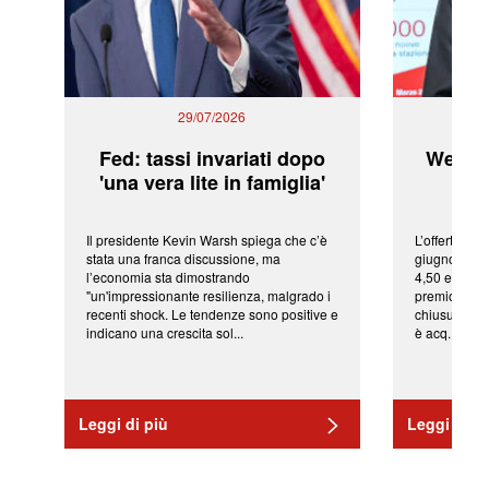
29/07/2026
Fed: tassi invariati dopo
WeBuil
'una vera lite in famiglia'
sor
Il presidente Kevin Warsh spiega che c’è
L’offerta arr
stata una franca discussione, ma
giugno da Ic
l’economia sta dimostrando
4,50 euro pe
"un'impressionante resilienza, malgrado i
premio di qu
recenti shock. Le tendenze sono positive e
chiusura del
indicano una crescita sol...
è acq...
Leggi di più
Leggi di pi