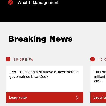
Wealth Management
Breaking News
15 ORE FA
15 
Fed, Trump tenta di nuovo di licenziare la
Turkish
governatrice Lisa Cook
milioni
2026
Leggi tutto
Leggi t