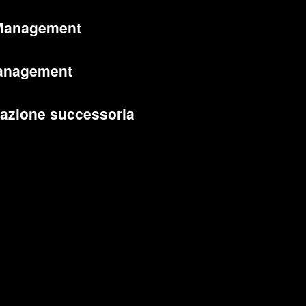
Management
anagement
cazione successoria