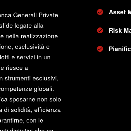
Asset 
anca Generali Private
sfide legate alla
Risk M
e nella realizzazione
zione, esclusività e
Pianifi
otti e servizi in un
he riesce a
n strumenti esclusivi,
 competenze globali.
fica sposarne non solo
di solidità, efficienza
rantirne, con le
ti distintivi che ne