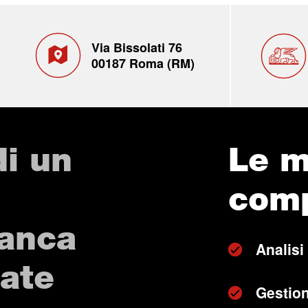
Via Bissolati 76
00187 Roma (RM)
di un
Le m
com
Banca
Analisi
vate
Gestion