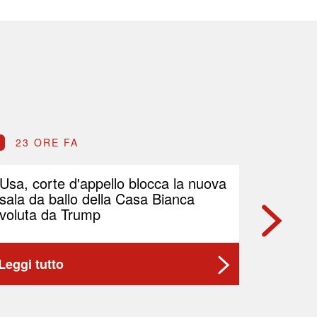
23 ORE FA
23 O
Usa, corte d'appello blocca la nuova
Petrolio
sala da ballo della Casa Bianca
Brent p
voluta da Trump
Leggi tutto
Leggi t