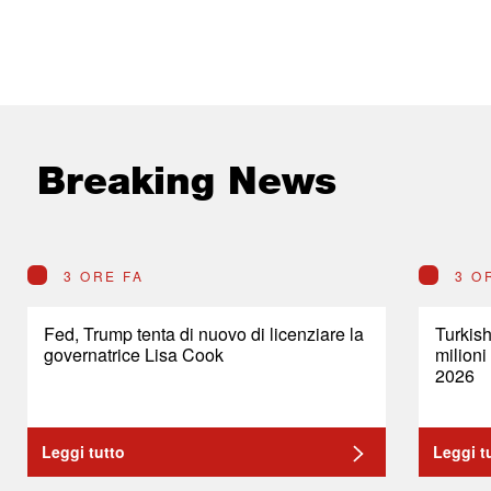
Breaking News
3 ORE FA
3 O
Fed, Trump tenta di nuovo di licenziare la
Turkish
governatrice Lisa Cook
milioni
2026
Leggi tutto
Leggi t