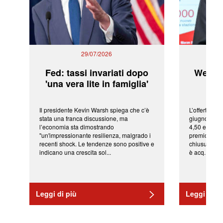
29/07/2026
Fed: tassi invariati dopo
WeBuil
'una vera lite in famiglia'
sor
Il presidente Kevin Warsh spiega che c’è
L’offerta arr
stata una franca discussione, ma
giugno da Ic
l’economia sta dimostrando
4,50 euro pe
"un'impressionante resilienza, malgrado i
premio di qu
recenti shock. Le tendenze sono positive e
chiusura del
indicano una crescita sol...
è acq...
Leggi di più
Leggi di pi