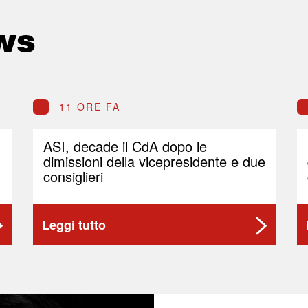
ws
11 ORE FA
ASI, decade il CdA dopo le
dimissioni della vicepresidente e due
consiglieri
Leggi tutto