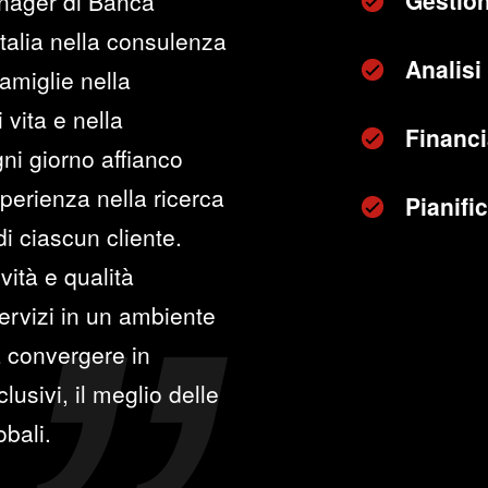
Gestion
nager di Banca
Italia nella consulenza
Analisi 
amiglie nella
 vita e nella
Financi
ni giorno affianco
perienza nella ricerca
Pianifi
di ciascun cliente.
vità e qualità
servizi in un ambiente
a convergere in
lusivi, il meglio delle
bali.