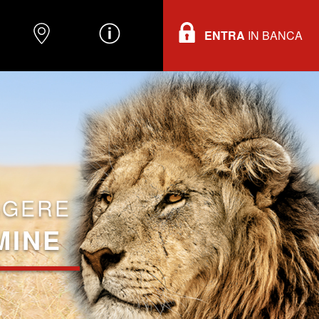
ENTRA
IN BANCA
O
DOVE TROVARCI
INFORMAZIONI
GGERE
MINE