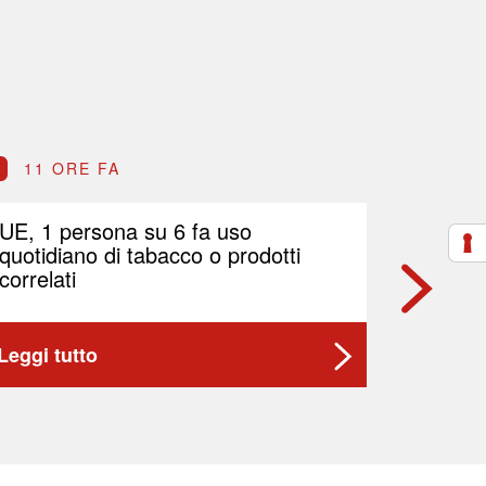
11 ORE FA
11 O
UE, 1 persona su 6 fa uso
Indel B
quotidiano di tabacco o prodotti
di azio
correlati
Leggi tutto
Leggi t