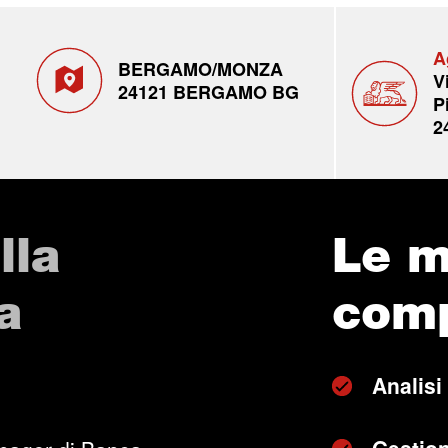
A
BERGAMO/MONZA
V
24121 BERGAMO BG
P
2
lla
Le m
a
com
Analisi