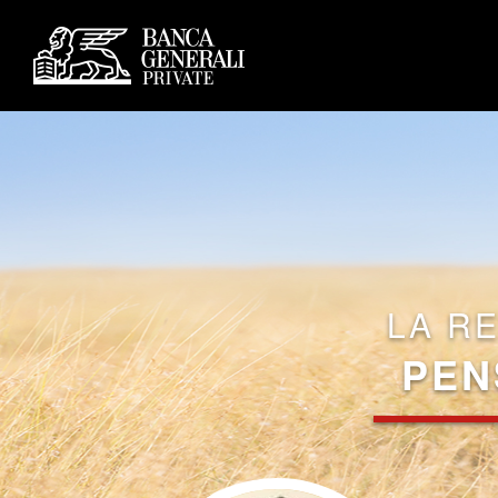
LA R
PEN