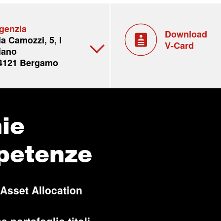
genzia
Download
ia Camozzi, 5, I
V-Card
iano
4121 Bergamo
ie
petenze
 Asset Allocation