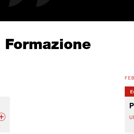
e Formazione
FEB
E
P
U