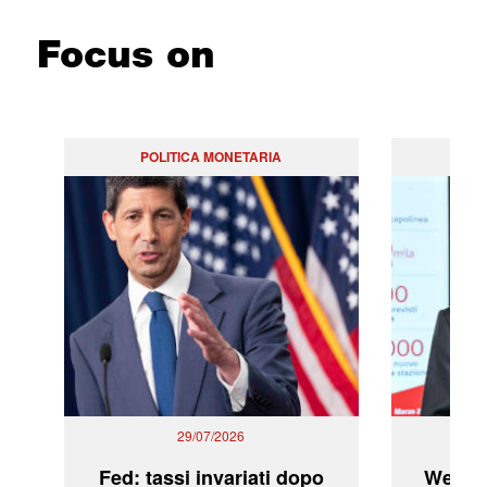
Focus on
POLITICA MONETARIA
29/07/2026
Fed: tassi invariati dopo
WeBuil