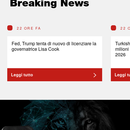
Breaking News
22 ORE FA
22 
Fed, Trump tenta di nuovo di licenziare la
Turkish
governatrice Lisa Cook
milioni
2026
Leggi tutto
Leggi t