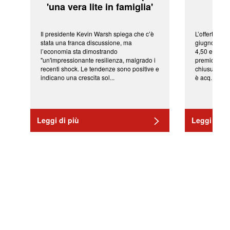
'una vera lite in famiglia'
sor
Il presidente Kevin Warsh spiega che c’è
L’offerta arr
stata una franca discussione, ma
giugno da Ic
l’economia sta dimostrando
4,50 euro pe
"un'impressionante resilienza, malgrado i
premio di qu
recenti shock. Le tendenze sono positive e
chiusura del
indicano una crescita sol...
è acq...
Leggi di più
Leggi di pi