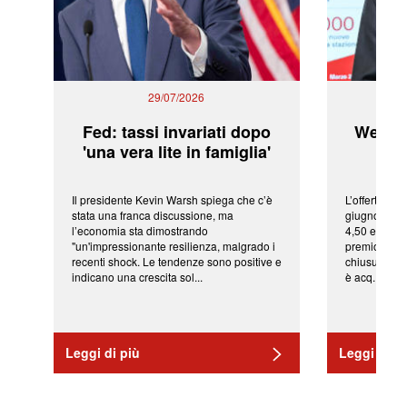
29/07/2026
Fed: tassi invariati dopo
WeBuil
'una vera lite in famiglia'
sor
Il presidente Kevin Warsh spiega che c’è
L’offerta arr
stata una franca discussione, ma
giugno da Ic
l’economia sta dimostrando
4,50 euro pe
"un'impressionante resilienza, malgrado i
premio di qu
recenti shock. Le tendenze sono positive e
chiusura del
indicano una crescita sol...
è acq...
Leggi di più
Leggi di pi