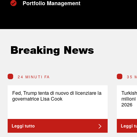
Portfolio Management
Breaking News
24 MINUTI FA
35 
Fed, Trump tenta di nuovo di licenziare la
Turkish
governatrice Lisa Cook
milioni
2026
Leggi tutto
Leggi t