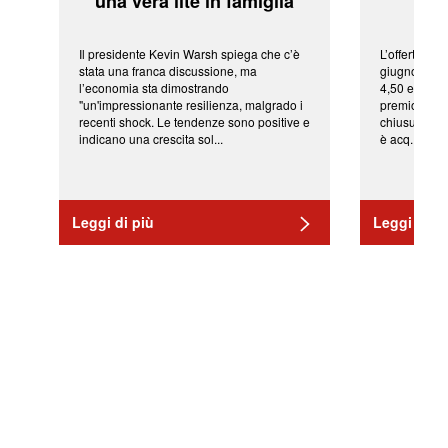
'una vera lite in famiglia'
sor
Il presidente Kevin Warsh spiega che c’è
L’offerta arr
stata una franca discussione, ma
giugno da Ic
l’economia sta dimostrando
4,50 euro pe
"un'impressionante resilienza, malgrado i
premio di qu
recenti shock. Le tendenze sono positive e
chiusura del
indicano una crescita sol...
è acq...
Leggi di più
Leggi di pi