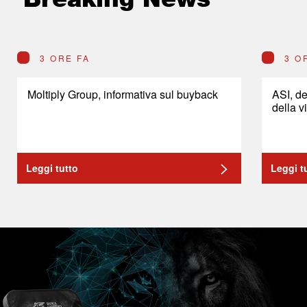
3 ORE FA
3 O
Moltiply Group, informativa sul buyback
ASI, de
della v
Leggi tutto
Leggi t