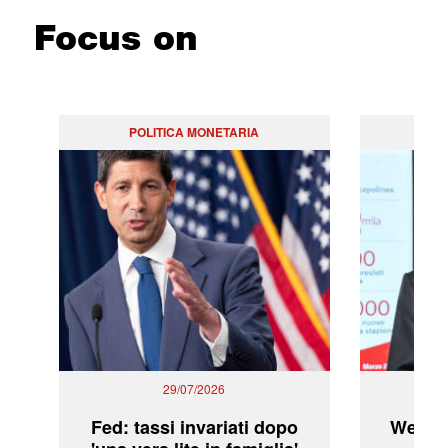
Focus on
POLITICA MONETARIA
29/07/2026
Fed: tassi invariati dopo
WeBuil