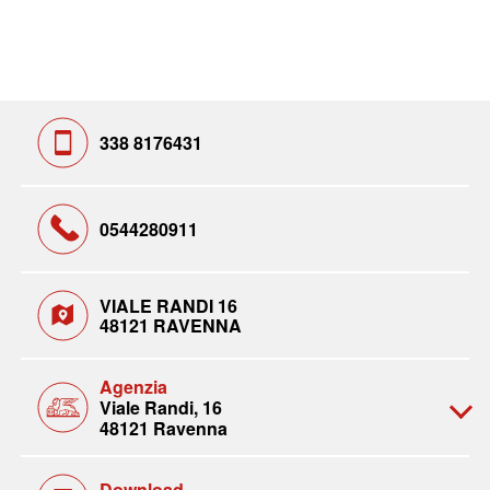
338 8176431
0544280911
VIALE RANDI 16
48121 RAVENNA
Agenzia
Viale Randi, 16
48121 Ravenna
Download