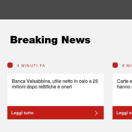
Breaking News
4 MINUTI FA
8 M
Banca Valsabbina, utile netto in calo a 25
Carte e
milioni dopo rettifiche e oneri
hanno s
Leggi tutto
Leggi t