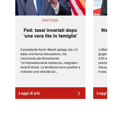
29/07/2026
Fed: tassi invariati dopo
WeBuil
'una vera lite in famiglia'
sor
Il presidente Kevin Warsh spiega che c’è
L’offerta arr
stata una franca discussione, ma
giugno da Ic
l’economia sta dimostrando
4,50 euro pe
"un'impressionante resilienza, malgrado i
premio di qu
recenti shock. Le tendenze sono positive e
chiusura del
indicano una crescita sol...
è acq...
Leggi di più
Leggi di pi