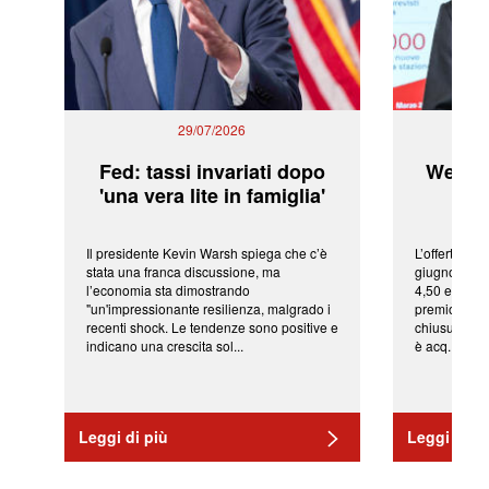
29/07/2026
Fed: tassi invariati dopo
WeBuil
'una vera lite in famiglia'
sor
Il presidente Kevin Warsh spiega che c’è
L’offerta arr
stata una franca discussione, ma
giugno da Ic
l’economia sta dimostrando
4,50 euro pe
"un'impressionante resilienza, malgrado i
premio di qu
recenti shock. Le tendenze sono positive e
chiusura del
indicano una crescita sol...
è acq...
Leggi di più
Leggi di pi