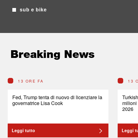
sub e bike
Breaking News
13 ORE FA
13 
Fed, Trump tenta di nuovo di licenziare la
Turkish
governatrice Lisa Cook
milioni
2026
Leggi tutto
Leggi t