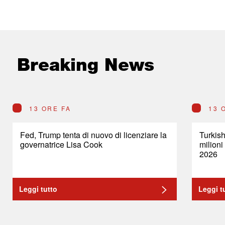
Breaking News
13 ORE FA
13 
Fed, Trump tenta di nuovo di licenziare la
Turkish
governatrice Lisa Cook
milioni
2026
Leggi tutto
Leggi t