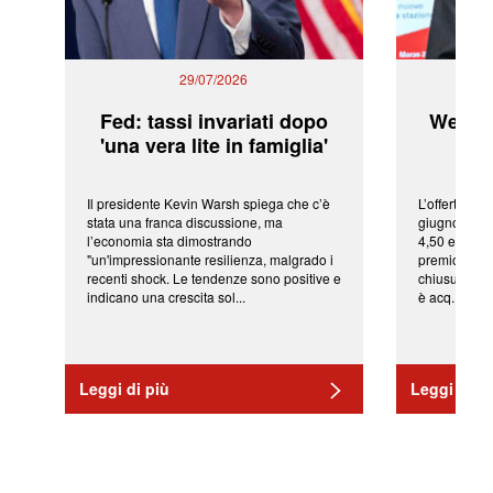
29/07/2026
Fed: tassi invariati dopo
WeBuil
'una vera lite in famiglia'
sor
Il presidente Kevin Warsh spiega che c’è
L’offerta arr
stata una franca discussione, ma
giugno da Ic
l’economia sta dimostrando
4,50 euro pe
"un'impressionante resilienza, malgrado i
premio di qu
recenti shock. Le tendenze sono positive e
chiusura del
indicano una crescita sol...
è acq...
Leggi di più
Leggi di pi