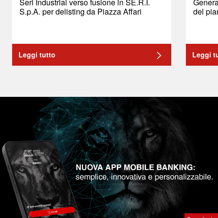
Seri Industrial verso fusione in SE.R.I.
General
S.p.A. per delisting da Piazza Affari
del pia
Leggi tutto
Leggi t