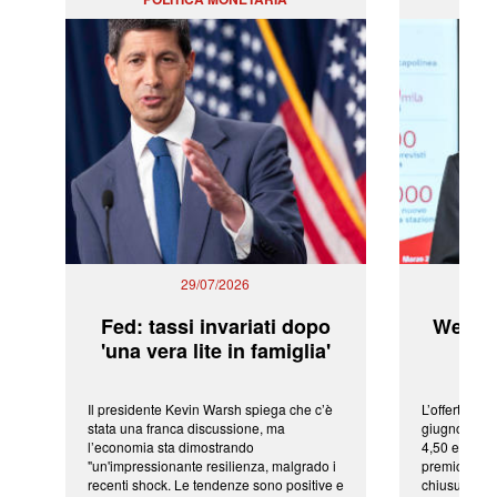
29/07/2026
Fed: tassi invariati dopo
WeBuil
'una vera lite in famiglia'
sor
Il presidente Kevin Warsh spiega che c’è
L’offerta arr
stata una franca discussione, ma
giugno da Ic
l’economia sta dimostrando
4,50 euro pe
"un'impressionante resilienza, malgrado i
premio di qu
recenti shock. Le tendenze sono positive e
chiusura del