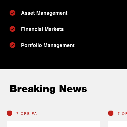
Asset Management
Financial Markets
Portfolio Management
Breaking News
7 ORE FA
7 O