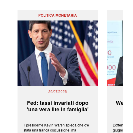
POLITICA MONETARIA
29/07/2026
Fed: tassi invariati dopo
WeBuil
'una vera lite in famiglia'
sor
Il presidente Kevin Warsh spiega che c’è
L’offerta arr
stata una franca discussione, ma
giugno da Ic