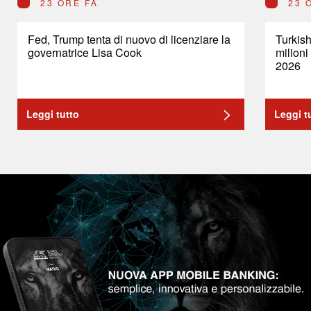
23 ORE FA
23 
Fed, Trump tenta di nuovo di licenziare la
Turkish
governatrice Lisa Cook
milioni
2026
Leggi tutto
Leggi t