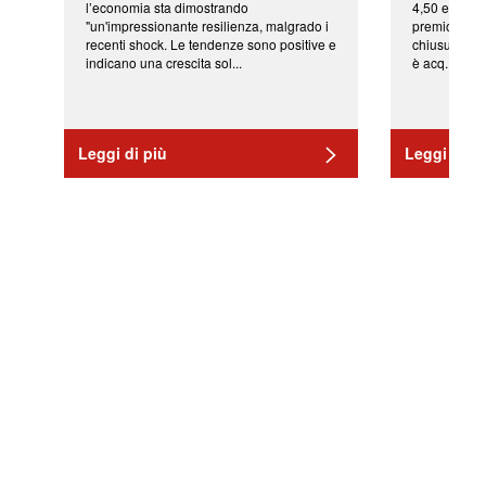
l’economia sta dimostrando
4,50 euro pe
"un'impressionante resilienza, malgrado i
premio di qu
recenti shock. Le tendenze sono positive e
chiusura del
indicano una crescita sol...
è acq...
Leggi di più
Leggi di pi