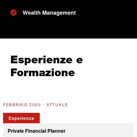
Wealth Management
Esperienze e
Formazione
FEBBRAIO 2000 - ATTUALE
2
Esperienza
Private Financial Planner