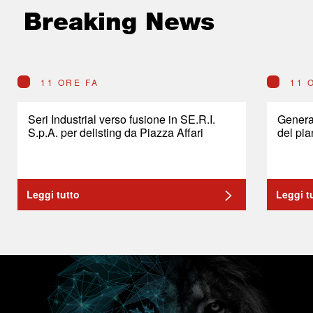
Breaking News
11 ORE FA
11 
Seri Industrial verso fusione in SE.R.I.
General
S.p.A. per delisting da Piazza Affari
del pia
Leggi tutto
Leggi t