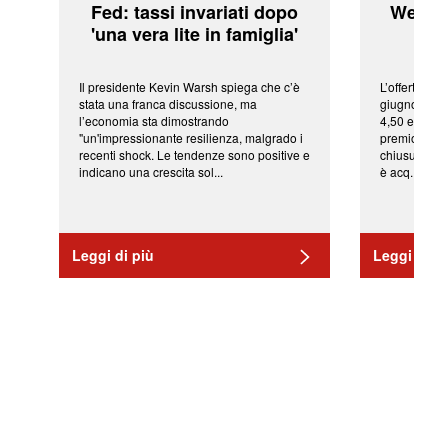
Fed: tassi invariati dopo
WeBuil
'una vera lite in famiglia'
sor
Il presidente Kevin Warsh spiega che c’è
L’offerta arr
stata una franca discussione, ma
giugno da Ic
l’economia sta dimostrando
4,50 euro pe
"un'impressionante resilienza, malgrado i
premio di qu
recenti shock. Le tendenze sono positive e
chiusura del
indicano una crescita sol...
è acq...
Leggi di più
Leggi di pi