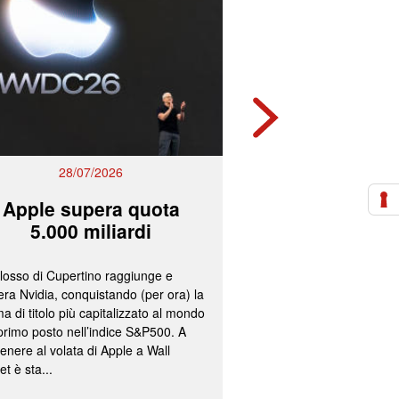
28/07/2026
27/07/2
Apple supera quota
Mps e Ban
5.000 miliardi
lavorano all
olosso di Cupertino raggiunge e
L’ipotesi più accreditata
ra Nvidia, conquistando (per ora) la
un’operazione concorda
a di titolo più capitalizzato al mondo
fissazione del concamb
 primo posto nell’indice S&P500. A
cash per gli azionisti di
enere al volata di Apple a Wall
convocazione nelle pr
et è sta...
delle assemblee straord