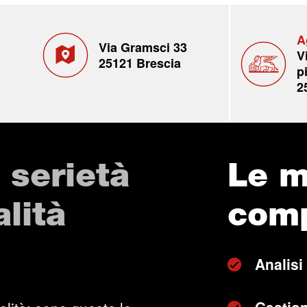
A
Via Gramsci 33
V
25121 Brescia
p
2
 serietà
Le m
lità
com
Analisi