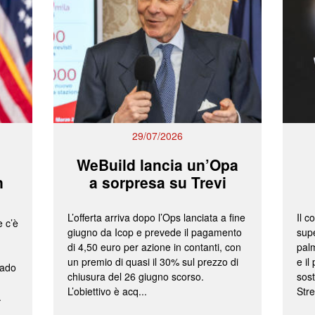
29/07/2026
WeBuild lancia un’Opa
n
a sorpresa su Trevi
L’offerta arriva dopo l’Ops lanciata a fine
Il c
e c’è
giugno da Icop e prevede il pagamento
supe
di 4,50 euro per azione in contanti, con
palm
un premio di quasi il 30% sul prezzo di
e il
rado
chiusura del 26 giugno scorso.
sost
L’obiettivo è acq...
Stre
.