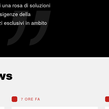
 una rosa di soluzioni
esigenze della
zi esclusivi in ambito
ws
7 ORE FA