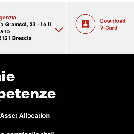
genzia
Download
ia Gramsci, 33 - I e II
V-Card
iano
5121 Brescia
ie
petenze
 Asset Allocation