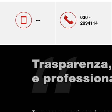
030 -
---
2894114
Trasparenza,
e professiona