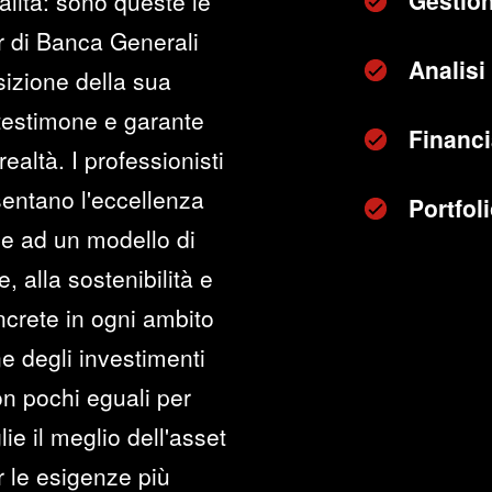
Gestion
alità: sono queste le
r di Banca Generali
Analisi 
sizione della sua
 testimone e garante
Financi
realtà. I professionisti
sentano l'eccellenza
Portfo
ie ad un modello di
, alla sostenibilità e
oncrete in ogni ambito
ne degli investimenti
n pochi eguali per
lie il meglio dell'asset
 le esigenze più