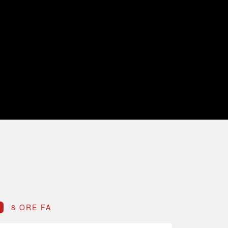
8 ORE FA
8 OR