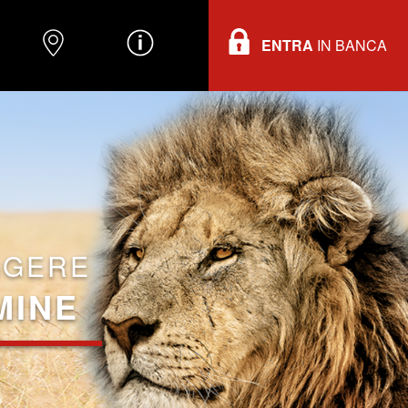
ENTRA
IN BANCA
O
DOVE TROVARCI
INFORMAZIONI
GGERE
MINE