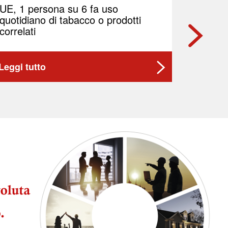
UE, 1 persona su 6 fa uso
Indel B
quotidiano di tabacco o prodotti
di azio
correlati
Leggi tutto
Leggi t