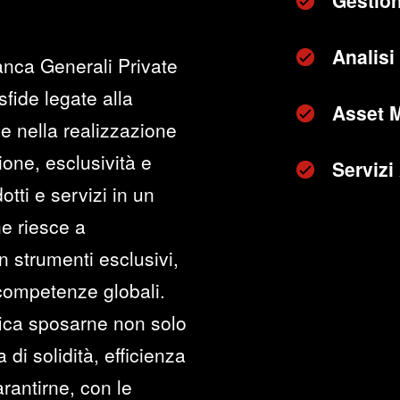
Gestion
Analisi 
anca Generali Private
sfide legate alla
Asset 
e nella realizzazione
zione, esclusività e
Servizi
otti e servizi in un
he riesce a
n strumenti esclusivi,
 competenze globali.
fica sposarne non solo
di solidità, efficienza
rantirne, con le