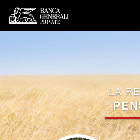
LA R
PEN