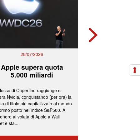
28/07/2026
27/07/2
Apple supera quota
Mps e Ban
5.000 miliardi
lavorano all
olosso di Cupertino raggiunge e
L’ipotesi più accreditata
ra Nvidia, conquistando (per ora) la
un’operazione concorda
a di titolo più capitalizzato al mondo
fissazione del concamb
 primo posto nell’indice S&P500. A
cash per gli azionisti di
enere al volata di Apple a Wall
convocazione nelle pr
et è sta...
delle assemblee straord