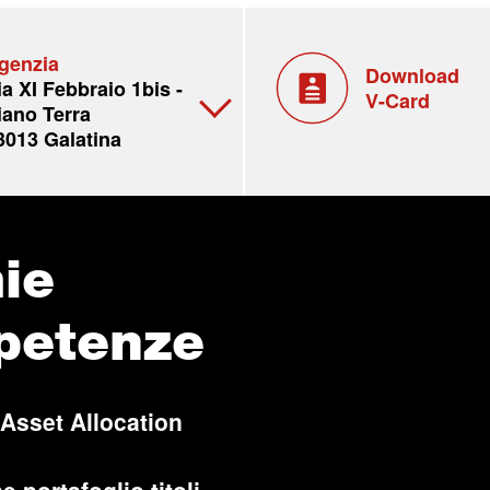
genzia
Download
ia XI Febbraio 1bis -
V-Card
iano Terra
3013 Galatina
ie
petenze
 Asset Allocation