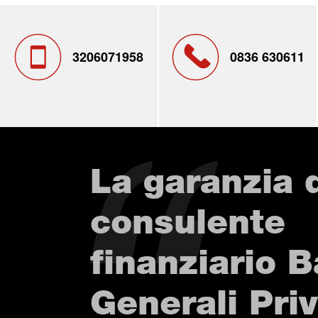
3206071958
0836 630611
La garanzia 
consulente
finanziario 
Generali Pri