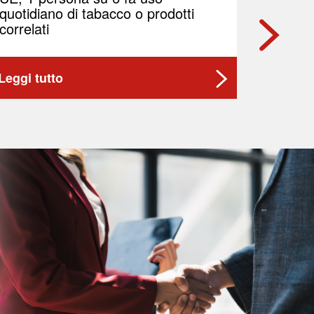
quotidiano di tabacco o prodotti
di azio
correlati
Leggi tutto
Leggi t