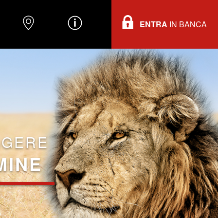
ENTRA
IN BANCA
O
DOVE TROVARCI
INFORMAZIONI
GGERE
MINE