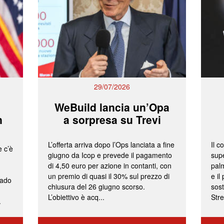
29/07/2026
WeBuild lancia un’Opa
n
a sorpresa su Trevi
L’offerta arriva dopo l’Ops lanciata a fine
Il c
e c’è
giugno da Icop e prevede il pagamento
supe
di 4,50 euro per azione in contanti, con
palm
un premio di quasi il 30% sul prezzo di
e il
rado
chiusura del 26 giugno scorso.
sost
L’obiettivo è acq...
Stre
.