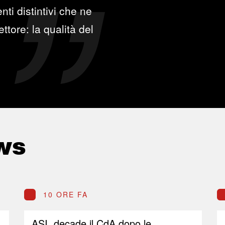
ti distintivi che ne
ttore: la qualità del
ws
10 ORE FA
ASI, decade il CdA dopo le