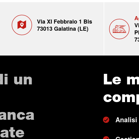
A
Via XI Febbraio 1 Bis
V
73013 Galatina (LE)
P
7
di un
Le m
com
Banca
Analisi
vate