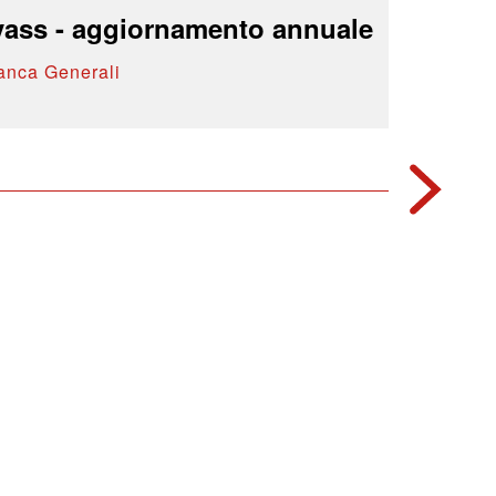
vass - aggiornamento annuale
anca Generali
MAGGIO 19
Esperienz
Promot
Area Banc