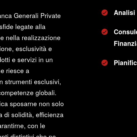
Analisi 
anca Generali Private
sfide legate alla
Consul
e nella realizzazione
Finanzia
zione, esclusività e
otti e servizi in un
Pianifi
he riesce a
n strumenti esclusivi,
 competenze globali.
fica sposarne non solo
di solidità, efficienza
rantirne, con le
ti distintivi che ne