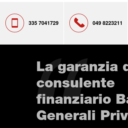
335 7041729
049 8223211
La garanzia 
consulente
finanziario 
Generali Pri