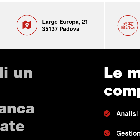
Largo Europa, 21
35137 Padova
di un
Le m
com
Banca
Analisi
vate
Gestion