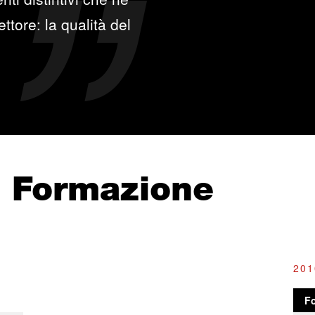
ttore: la qualità del
e Formazione
201
F