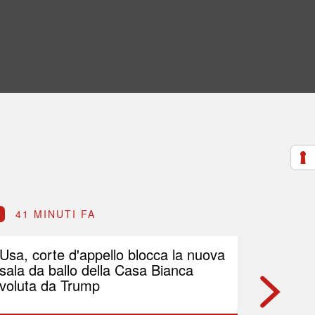
41 MINUTI FA
51 M
Usa, corte d'appello blocca la nuova
Petrolio
sala da ballo della Casa Bianca
Brent p
voluta da Trump