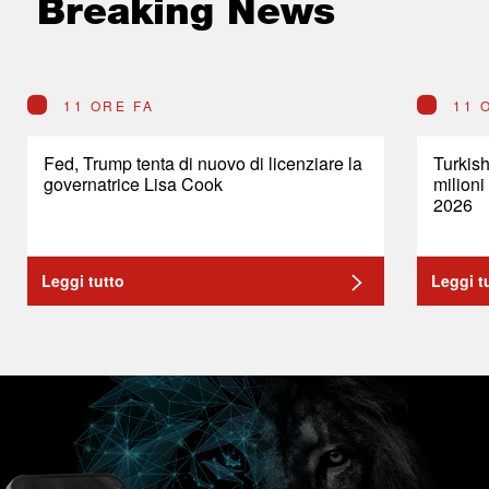
Breaking News
11 ORE FA
11 
Fed, Trump tenta di nuovo di licenziare la
Turkish
governatrice Lisa Cook
milioni
2026
Leggi tutto
Leggi t