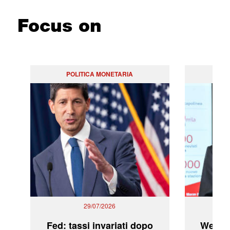
Focus on
POLITICA MONETARIA
29/07/2026
Fed: tassi invariati dopo
WeBuil