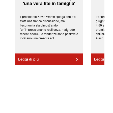
'una vera lite in famiglia'
sor
Il presidente Kevin Warsh spiega che c’è
L’offerta arr
stata una franca discussione, ma
giugno da Ic
l’economia sta dimostrando
4,50 euro pe
"un'impressionante resilienza, malgrado i
premio di qu
recenti shock. Le tendenze sono positive e
chiusura del
indicano una crescita sol...
è acq...
Leggi di più
Leggi di pi