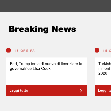
Breaking News
15 ORE FA
15 
Fed, Trump tenta di nuovo di licenziare la
Turkish
governatrice Lisa Cook
milioni
2026
Leggi tutto
Leggi t