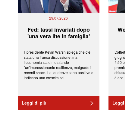
29/07/2026
Fed: tassi invariati dopo
WeBuil
'una vera lite in famiglia'
sor
Il presidente Kevin Warsh spiega che c’è
L’offerta arr
stata una franca discussione, ma
giugno da Ic
l’economia sta dimostrando
4,50 euro pe
"un'impressionante resilienza, malgrado i
premio di qu
recenti shock. Le tendenze sono positive e
chiusura del
indicano una crescita sol...
è acq...
Leggi di più
Leggi di pi