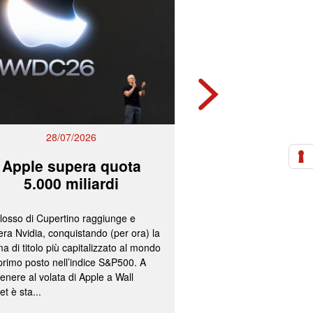
28/07/2026
27/07/2
Apple supera quota
Mps e Ban
5.000 miliardi
lavorano all
olosso di Cupertino raggiunge e
L’ipotesi più accreditata
ra Nvidia, conquistando (per ora) la
un’operazione concorda
a di titolo più capitalizzato al mondo
fissazione del concamb
 primo posto nell’indice S&P500. A
cash per gli azionisti di
enere al volata di Apple a Wall
convocazione nelle pr
et è sta...
delle assemblee straord