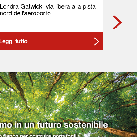
Londra Gatwick, via libera alla pista
PLC: P
nord dell'aeroporto
26,47% 
azione,
Leggi tutto
Leggi t