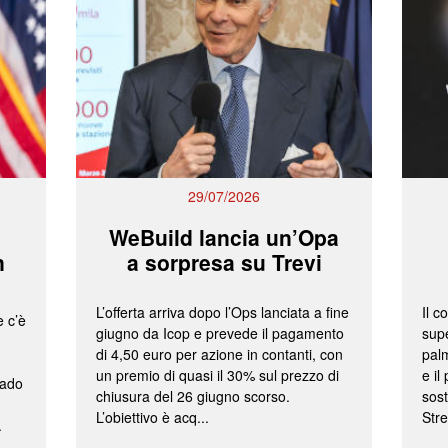
29/07/2026
WeBuild lancia un’Opa
n
a sorpresa su Trevi
L’offerta arriva dopo l’Ops lanciata a fine
Il c
e c’è
giugno da Icop e prevede il pagamento
supe
di 4,50 euro per azione in contanti, con
palm
un premio di quasi il 30% sul prezzo di
e il
rado
chiusura del 26 giugno scorso.
sost
L’obiettivo è acq...
Stre
.