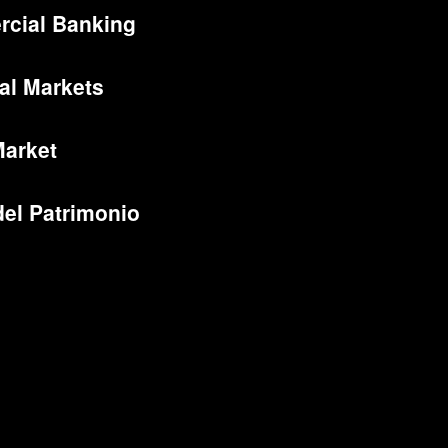
cial Banking
al Markets
Market
del Patrimonio