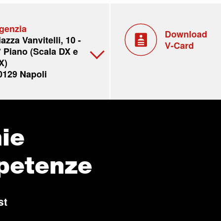
genzia
Download
iazza Vanvitelli, 10 -
V-Card
° Piano (Scala DX e
X)
0129 Napoli
ie
petenze
st