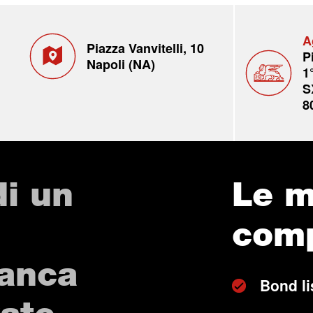
A
Piazza Vanvitelli, 10
P
Napoli (NA)
1
S
8
di un
Le m
com
Banca
Bond li